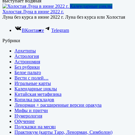
выступает водяная
Календарные циклы
Холостая Луна в июне 2022 г.
Луна без курса в июне 2022 г. Луна без курса или Холостая
ВКонтакте
Telegram
Рубрики
Архетипы
Астрология
Астрономия
Без рубрики
Белое пальто
Вести с полей…
Игральные карты
Календарные циклы
Китайская метафизика
Копилка раскладов
Ленорман + расширенные версии оракула
Мифы и притчи
Нумерология
Обучение
Подсказки на месяц
Практикум (карты Таро, Ленорман, Симболон)