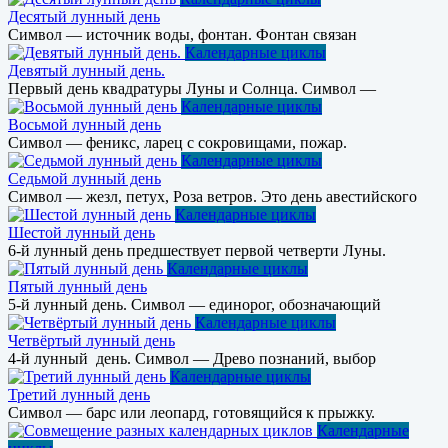
Десятый лунный день
Символ — источник воды, фонтан. Фонтан связан
Календарные циклы
Девятый лунный день.
Первый день квадратуры Луны и Солнца. Символ —
Календарные циклы
Восьмой лунный день
Символ — феникс, ларец с сокровищами, пожар.
Календарные циклы
Седьмой лунный день
Символ — жезл, петух, Роза ветров. Это день авестийского
Календарные циклы
Шестой лунный день
6-й лунный день предшествует первой четверти Луны.
Календарные циклы
Пятый лунный день
5-й лунный день. Символ — единорог, обозначающий
Календарные циклы
Четвёртый лунный день
4-й лунный день. Символ — Древо познаний, выбор
Календарные циклы
Третий лунный день
Символ — барс или леопард, готовящийся к прыжку.
Календарные