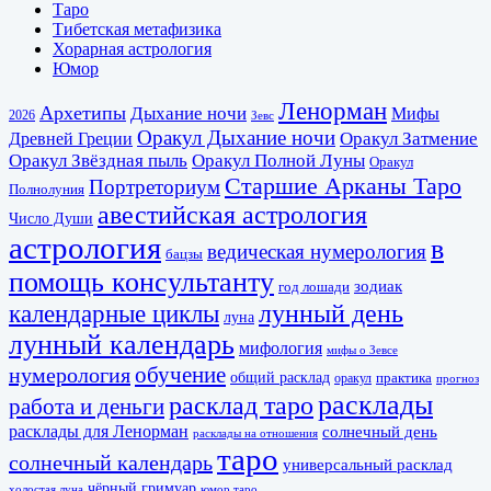
Таро
Тибетская метафизика
Хорарная астрология
Юмор
Ленорман
Архетипы
Дыхание ночи
Мифы
2026
Зевс
Оракул Дыхание ночи
Оракул Затмение
Древней Греции
Оракул Звёздная пыль
Оракул Полной Луны
Оракул
Старшие Арканы Таро
Портреториум
Полнолуния
авестийская астрология
Число Души
астрология
в
ведическая нумерология
бацзы
помощь консультанту
зодиак
год лошади
календарные циклы
лунный день
луна
лунный календарь
мифология
мифы о Зевсе
обучение
нумерология
общий расклад
практика
оракул
прогноз
расклады
расклад таро
работа и деньги
расклады для Ленорман
солнечный день
расклады на отношения
таро
солнечный календарь
универсальный расклад
чёрный гримуар
холостая луна
юмор таро