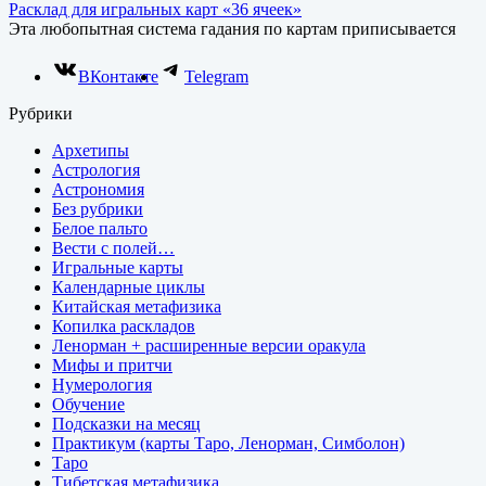
Расклад для игральных карт «36 ячеек»
Эта любопытная система гадания по картам приписывается
ВКонтакте
Telegram
Рубрики
Архетипы
Астрология
Астрономия
Без рубрики
Белое пальто
Вести с полей…
Игральные карты
Календарные циклы
Китайская метафизика
Копилка раскладов
Ленорман + расширенные версии оракула
Мифы и притчи
Нумерология
Обучение
Подсказки на месяц
Практикум (карты Таро, Ленорман, Симболон)
Таро
Тибетская метафизика