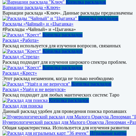
Копилка раскладов
Вариации расклада «Ключ»
Вариации расклада «Ключ». Данные расклады предназначены
Копилка раскладов
Расклады «Чайный» и «Цыганка»
#Расклады «Чайный» и «Цыганка»
Копилка раскладов
Расклад «Работа»
Расклад используется для изучения вопросов, связанных
Копилка раскладов
Расклад «Стрела»
Расклад подходит для изучения широкого спектра проблем.
Копилка раскладов
Расклад «Крест»
Этот расклад незаменим, когда не только необходимо
Копилка раскладов
Расклад «Ушёл и не вернулся»
Расклад подходит для любых мантических систем: Таро
Копилка раскладов
Расклад для поиска
Данный расклад удобен для проведения поиска пропавших
Нумерологический расклад для Малого Оракула Ленорман «Раз
Общая характеристика. Используется для изучения развития
Игральные карты