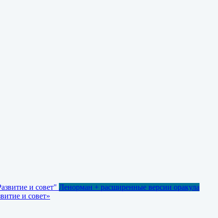
Ленорман + расширенные версии оракула
витие и совет»