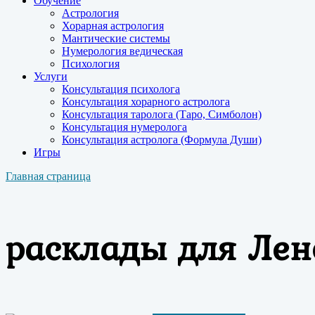
Обучение
Астрология
Хорарная астрология
Мантические системы
Нумерология ведическая
Психология
Услуги
Консультация психолога
Консультация хорарного астролога
Консультация таролога (Таро, Симболон)
Консультация нумеролога
Консультация астролога (Формула Души)
Игры
Главная страница
расклады для Ле