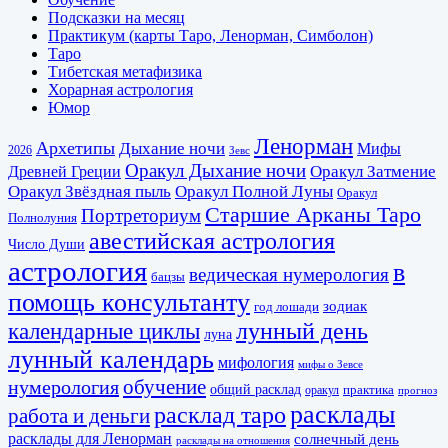
Подсказки на месяц
Практикум (карты Таро, Ленорман, Симболон)
Таро
Тибетская метафизика
Хорарная астрология
Юмор
Ленорман
Архетипы
Дыхание ночи
Мифы
2026
Зевс
Оракул Дыхание ночи
Оракул Затмение
Древней Греции
Оракул Звёздная пыль
Оракул Полной Луны
Оракул
Старшие Арканы Таро
Портреториум
Полнолуния
авестийская астрология
Число Души
астрология
в
ведическая нумерология
бацзы
помощь консультанту
зодиак
год лошади
календарные циклы
лунный день
луна
лунный календарь
мифология
мифы о Зевсе
обучение
нумерология
общий расклад
практика
оракул
прогноз
расклады
расклад таро
работа и деньги
расклады для Ленорман
солнечный день
расклады на отношения