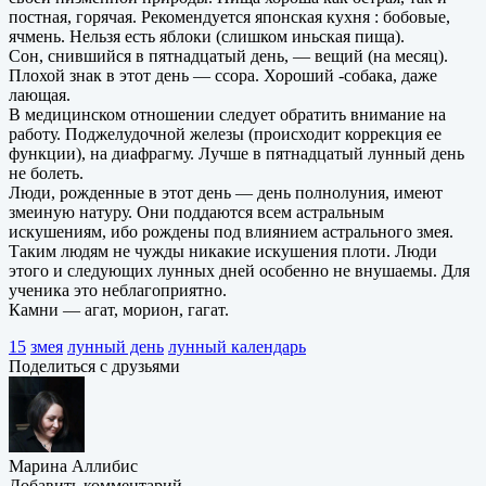
постная, горячая. Рекомендуется японская кухня : бобовые,
ячмень. Нельзя есть яблоки (слишком иньская пища).
Сон, снившийся в пятнадцатый день, — вещий (на месяц).
Плохой знак в этот день — ссора. Хороший -собака, даже
лающая.
В медицинском отношении следует обратить внимание на
работу. Поджелудочной железы (происходит коррекция ее
функции), на диафрагму. Лучше в пятнадцатый лунный день
не болеть.
Люди, рожденные в этот день — день полнолуния, имеют
змеиную натуру. Они поддаются всем астральным
искушениям, ибо рождены под влиянием астрального змея.
Таким людям не чужды никакие искушения плоти. Люди
этого и следующих лунных дней особенно не внушаемы. Для
ученика это неблагоприятно.
Камни — агат, морион, гагат.
15
змея
лунный день
лунный календарь
Поделиться с друзьями
Марина Аллибис
Добавить комментарий