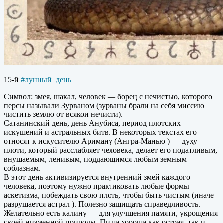
15-й
#лунный_день
Символ: змея, шакал, человек — борец с нечистью, которого
персы называли Зурваном (зурваны брали на себя миссию
чистить землю от всякой нечисти).
Сатанинский день, день Анубиса, период плотских
искушений и астральных битв. В некоторых текстах его
относят к искусителю Ариману (Ангра-Манью ) — духу
плоти, который расслабляет человека, делает его податливым,
внушаемым, ленивым, поддающимся любым земным
соблазнам.
В этот день активизируется внутренний змей каждого
человека, поэтому нужно практиковать любые формы
аскетизма, побеждать свою плоть, чтобы быть чистым (иначе
разрушается астрал ). Полезно защищать справедливость.
Желательно есть калину — для улучшения памяти, укрощения
своей низменной природы. Пища хороша как острая, так и