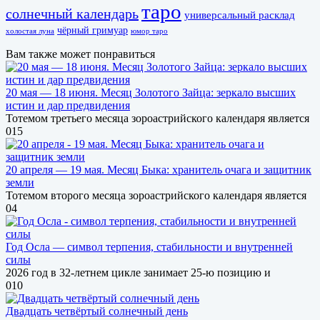
таро
солнечный календарь
универсальный расклад
чёрный гримуар
холостая луна
юмор таро
Вам также может понравиться
20 мая — 18 июня. Месяц Золотого Зайца: зеркало высших
истин и дар предвидения
Тотемом третьего месяца зороастрийского календаря является
0
15
20 апреля — 19 мая. Месяц Быка: хранитель очага и защитник
земли
Тотемом второго месяца зороастрийского календаря является
0
4
Год Осла — символ терпения, стабильности и внутренней
силы
2026 год в 32-летнем цикле занимает 25-ю позицию и
0
10
Двадцать четвёртый солнечный день