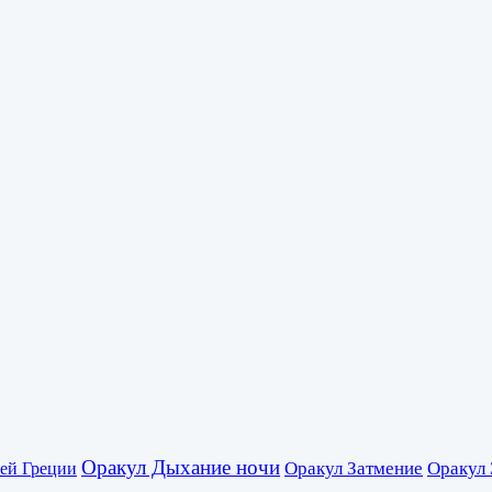
Оракул Дыхание ночи
Оракул Затмение
Оракул 
ей Греции