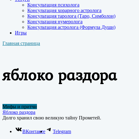
Консультация психолога
Консультация хорарного астролога
Консультация таролога (Таро, Симболон)
Консультация нумеролога
Консультация астролога (Формула Души)
Игры
Главная страница
яблоко раздора
Мифы и притчи
Яблоко раздора
Долго хранил свою великую тайну Прометей.
ВКонтакте
Telegram