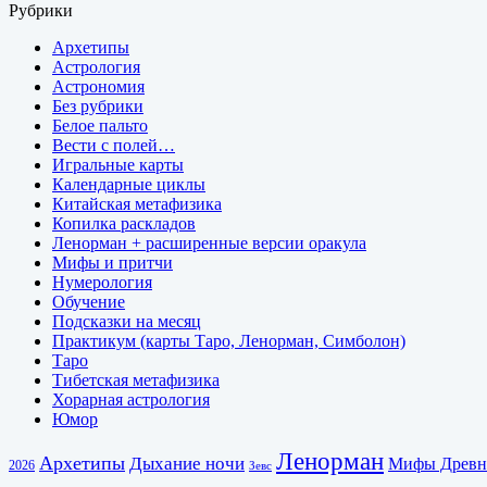
Рубрики
Архетипы
Астрология
Астрономия
Без рубрики
Белое пальто
Вести с полей…
Игральные карты
Календарные циклы
Китайская метафизика
Копилка раскладов
Ленорман + расширенные версии оракула
Мифы и притчи
Нумерология
Обучение
Подсказки на месяц
Практикум (карты Таро, Ленорман, Симболон)
Таро
Тибетская метафизика
Хорарная астрология
Юмор
Ленорман
Архетипы
Дыхание ночи
Мифы Древн
2026
Зевс