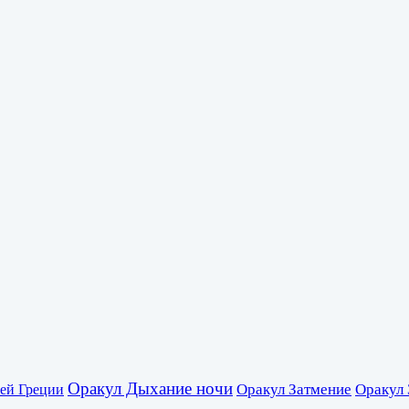
Оракул Дыхание ночи
Оракул Затмение
Оракул 
ей Греции