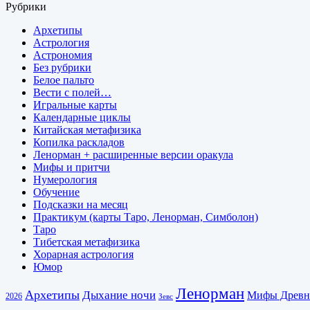
Рубрики
Архетипы
Астрология
Астрономия
Без рубрики
Белое пальто
Вести с полей…
Игральные карты
Календарные циклы
Китайская метафизика
Копилка раскладов
Ленорман + расширенные версии оракула
Мифы и притчи
Нумерология
Обучение
Подсказки на месяц
Практикум (карты Таро, Ленорман, Симболон)
Таро
Тибетская метафизика
Хорарная астрология
Юмор
Ленорман
Архетипы
Дыхание ночи
Мифы Древн
2026
Зевс