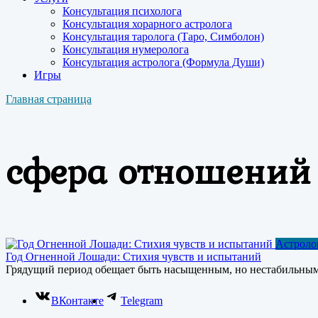
Консультация психолога
Консультация хорарного астролога
Консультация таролога (Таро, Симболон)
Консультация нумеролога
Консультация астролога (Формула Души)
Игры
Главная страница
сфера отношений
Астроло
Год Огненной Лошади: Стихия чувств и испытаний
Грядущий период обещает быть насыщенным, но нестабильным
ВКонтакте
Telegram