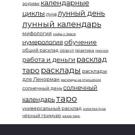
календарные
зодиак
лунный день
циклы
луна
лунный календарь
мифология
мифы о Зевсе
обучение
нумерология
общий расклад
практика
оракул
прогноз
расклад
работа и деньги
расклады
таро
расклады
для Ленорман
расклады на отношения
солнечный
солнечный день
таро
календарь
универсальный расклад
холостая луна
чёрный гримуар
юмор таро