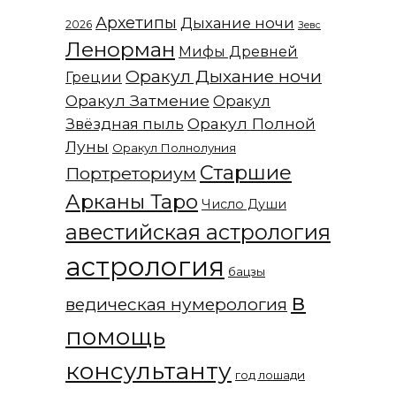
Архетипы
Дыхание ночи
2026
Зевс
Ленорман
Мифы Древней
Оракул Дыхание ночи
Греции
Оракул Затмение
Оракул
Оракул Полной
Звёздная пыль
Луны
Оракул Полнолуния
Старшие
Портреториум
Арканы Таро
Число Души
авестийская астрология
астрология
бацзы
в
ведическая нумерология
помощь
консультанту
год лошади