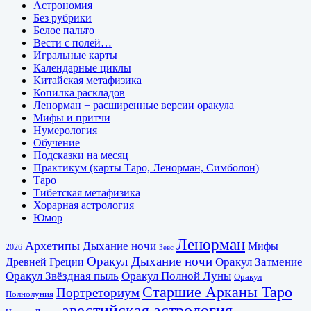
Астрономия
Без рубрики
Белое пальто
Вести с полей…
Игральные карты
Календарные циклы
Китайская метафизика
Копилка раскладов
Ленорман + расширенные версии оракула
Мифы и притчи
Нумерология
Обучение
Подсказки на месяц
Практикум (карты Таро, Ленорман, Симболон)
Таро
Тибетская метафизика
Хорарная астрология
Юмор
Ленорман
Архетипы
Дыхание ночи
Мифы
2026
Зевс
Оракул Дыхание ночи
Оракул Затмение
Древней Греции
Оракул Звёздная пыль
Оракул Полной Луны
Оракул
Старшие Арканы Таро
Портреториум
Полнолуния
авестийская астрология