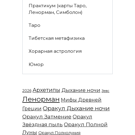
Практикум (карты Таро,
Ленорман, Симболон)
Таро
Тибетская метафизика
Хорарная астрология
Юмор
Архетипы
Дыхание ночи
2026
Зевс
Ленорман
Мифы Древней
Оракул Дыхание ночи
Греции
Оракул Затмение
Оракул
Оракул Полной
Звёздная пыль
Луны
Оракул Полнолуния