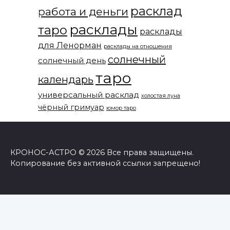
расклад
работа и деньги
расклады
таро
расклады
для Ленорман
расклады на отношения
солнечный
солнечный день
таро
календарь
универсальный расклад
холостая луна
чёрный гримуар
юмор таро
КРОНОС-АСТРО © 2026 Все права защищены.
Копирование без активной ссылки запрещено!