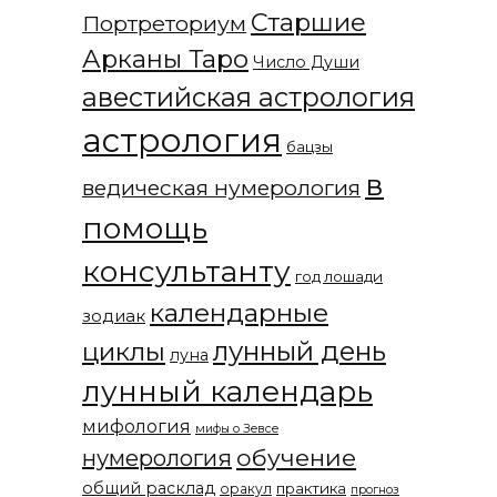
Старшие
Портреториум
Арканы Таро
Число Души
авестийская астрология
астрология
бацзы
в
ведическая нумерология
помощь
консультанту
год лошади
календарные
зодиак
лунный день
циклы
луна
лунный календарь
мифология
мифы о Зевсе
обучение
нумерология
общий расклад
практика
оракул
прогноз