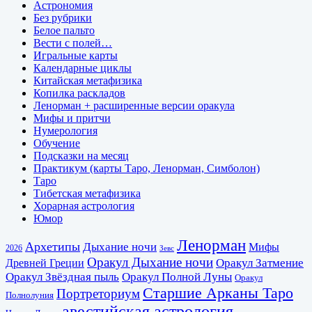
Астрономия
Без рубрики
Белое пальто
Вести с полей…
Игральные карты
Календарные циклы
Китайская метафизика
Копилка раскладов
Ленорман + расширенные версии оракула
Мифы и притчи
Нумерология
Обучение
Подсказки на месяц
Практикум (карты Таро, Ленорман, Симболон)
Таро
Тибетская метафизика
Хорарная астрология
Юмор
Ленорман
Архетипы
Дыхание ночи
Мифы
2026
Зевс
Оракул Дыхание ночи
Оракул Затмение
Древней Греции
Оракул Звёздная пыль
Оракул Полной Луны
Оракул
Старшие Арканы Таро
Портреториум
Полнолуния
авестийская астрология