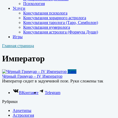
Психология
Услуги
Консультация психолога
Консультация хорарного астролога
Консультация таролога (Таро, Симболон)
Консультация нумеролога
Консультация астролога (Формула Души)
Игры
Главная страница
Император
Таро
Чёрный Гримуар – IV Император
Император сидит в задумчивой позе. Руки сложены так
ВКонтакте
Telegram
Рубрики
Архетипы
Астрология