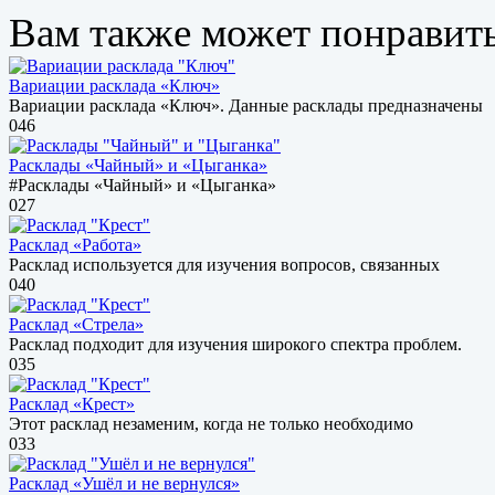
Вам также может понравит
Вариации расклада «Ключ»
Вариации расклада «Ключ». Данные расклады предназначены
0
46
Расклады «Чайный» и «Цыганка»
#Расклады «Чайный» и «Цыганка»
0
27
Расклад «Работа»
Расклад используется для изучения вопросов, связанных
0
40
Расклад «Стрела»
Расклад подходит для изучения широкого спектра проблем.
0
35
Расклад «Крест»
Этот расклад незаменим, когда не только необходимо
0
33
Расклад «Ушёл и не вернулся»