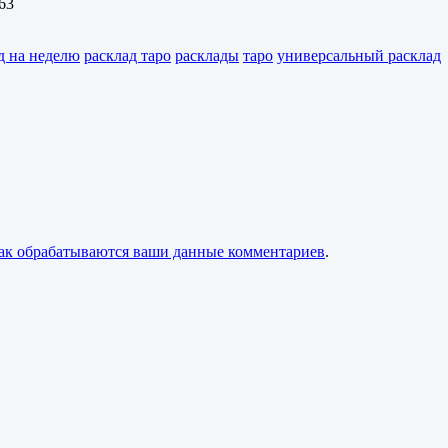
63
д на неделю
расклад таро
расклады
таро
универсальный расклад
как обрабатываются ваши данные комментариев
.