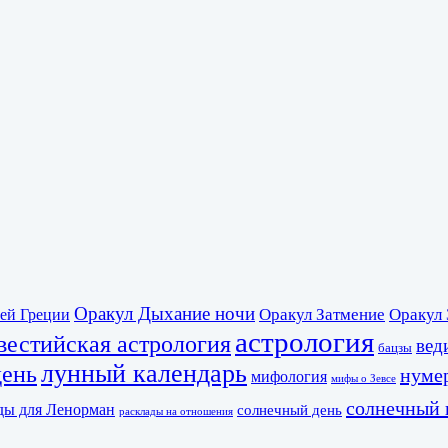
Оракул Дыхание ночи
Оракул Затмение
Оракул 
ей Греции
астрология
вестийская астрология
вед
бацзы
лунный календарь
день
нуме
мифология
мифы о Зевсе
солнечный 
ды для Ленорман
солнечный день
расклады на отношения