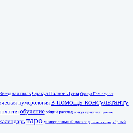
Звёздная пыль
Оракул Полной Луны
Оракул Полнолуния
в помощь консультанту
ическая нумерология
обучение
рология
общий расклад
практика
оракул
прогноз
таро
календарь
универсальный расклад
чёрный
холостая луна