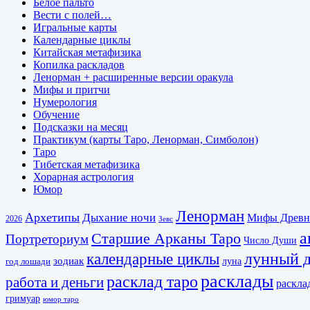
Белое пальто
Вести с полей…
Игральные карты
Календарные циклы
Китайская метафизика
Копилка раскладов
Ленорман + расширенные версии оракула
Мифы и притчи
Нумерология
Обучение
Подсказки на месяц
Практикум (карты Таро, Ленорман, Симболон)
Таро
Тибетская метафизика
Хорарная астрология
Юмор
Ленорман
Архетипы
Дыхание ночи
Мифы Древн
2026
Зевс
а
Старшие Арканы Таро
Портреториум
Число Души
календарные циклы
лунный 
зодиак
луна
год лошади
расклады
расклад таро
работа и деньги
раскла
гримуар
юмор таро