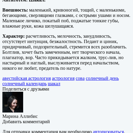
Внешность:
маленький, кривоногий, тощий, с маленькими,
бегающими, сверлящими глазками, с острыми ушами и носом.
Маленькое личико, покатый поб, поджатые тонкие губы,
влажные руки, кожа шелушащаяся.
Характер:
расчетливость, мелочность, занудливость,
отсутствует интуиция, безжалостность. Педант и циник,
придирчивый, подозрительный, стремится всех разоблачить.
Болтлив, хочет быть замеченным, нет творческого начала,
плагиатор, вор. Часто прикидывается жалким, трус-лив, но
настырный и наглый, выслуживается перед начальством,
никого не любит, предатель по натуре.
авестийская астрология
астрология
сова
солнечный день
солнечный календарь
шакал
Поделиться с друзьями
Марина Аллибис
Добавить комментарий
Для отправки комментария вам необходимо
авторизоваться
.