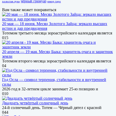
чёрный гримуар
холостая луна
юмор таро
Вам также может понравиться
20 мая — 18 июня. Месяц Золотого Зайца: зеркало высших
истин и дар предвидения
Тотемом третьего месяца зороастрийского календаря является
0
15
20 апреля — 19 мая. Месяц Быка: хранитель очага и защитник
земли
Тотемом второго месяца зороастрийского календаря является
0
4
Год Осла — символ терпения, стабильности и внутренней
силы
2026 год в 32-летнем цикле занимает 25-ю позицию и
0
10
Двадцать четвёртый солнечный день
24-й солнечный день. Тотем — Чёрный дятел с красной
0
44