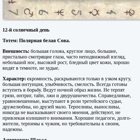
12-й солнечный день
Тотем: Полярная белая Сова.
Внешность:
большая голова, круглое лицо, большие,
пристально смотрящие глаза, часто неподвижный взгляд,
небольшой нос, высокий рост, бледный цвет кожи, хорошо
видят в темноте, не худые.
Характер: с
кромность, раскрываются только в узком кругу,
большая интуиция, улыбчивость, смелость. Всегда готовы
вступить в борьбу. Ведут ночной образ жизни. Не терпят
грязи, интриг, тайн, лжи и двурушничества. Справедливые,
уравновешенные, выступают в роли третейского судьи,
дружелюбны, но друзей мало. Терпеливы, выносливы,
никогда не высказывают своего мнения, действуют, не
привлекая излишнего внимания. Хорошие педагоги, долго-
жители, терпимы к чужим, но требовательны к своим,
надежны.
Антитотем: Шакал.