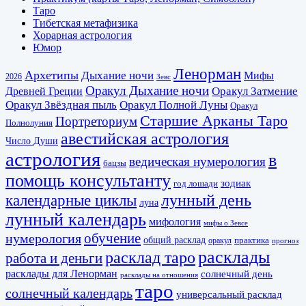
Таро
Тибетская метафизика
Хорарная астрология
Юмор
Ленорман
Архетипы
Дыхание ночи
Мифы
2026
Зевс
Оракул Дыхание ночи
Оракул Затмение
Древней Греции
Оракул Звёздная пыль
Оракул Полной Луны
Оракул
Старшие Арканы Таро
Портреториум
Полнолуния
авестийская астрология
Число Души
астрология
в
ведическая нумерология
бацзы
помощь консультанту
зодиак
год лошади
календарные циклы
лунный день
луна
лунный календарь
мифология
мифы о Зевсе
обучение
нумерология
общий расклад
практика
оракул
прогноз
расклады
расклад таро
работа и деньги
расклады для Ленорман
солнечный день
расклады на отношения
таро
солнечный календарь
универсальный расклад