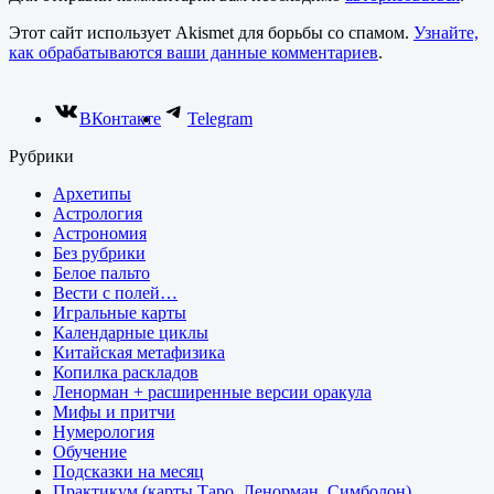
Этот сайт использует Akismet для борьбы со спамом.
Узнайте,
как обрабатываются ваши данные комментариев
.
ВКонтакте
Telegram
Рубрики
Архетипы
Астрология
Астрономия
Без рубрики
Белое пальто
Вести с полей…
Игральные карты
Календарные циклы
Китайская метафизика
Копилка раскладов
Ленорман + расширенные версии оракула
Мифы и притчи
Нумерология
Обучение
Подсказки на месяц
Практикум (карты Таро, Ленорман, Симболон)