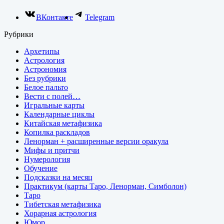
ВКонтакте
Telegram
Рубрики
Архетипы
Астрология
Астрономия
Без рубрики
Белое пальто
Вести с полей…
Игральные карты
Календарные циклы
Китайская метафизика
Копилка раскладов
Ленорман + расширенные версии оракула
Мифы и притчи
Нумерология
Обучение
Подсказки на месяц
Практикум (карты Таро, Ленорман, Симболон)
Таро
Тибетская метафизика
Хорарная астрология
Юмор