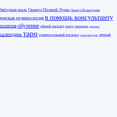
Звёздная пыль
Оракул Полной Луны
Оракул Полнолуния
в помощь консультанту
ическая нумерология
обучение
рология
общий расклад
практика
оракул
прогноз
таро
календарь
универсальный расклад
чёрный
холостая луна