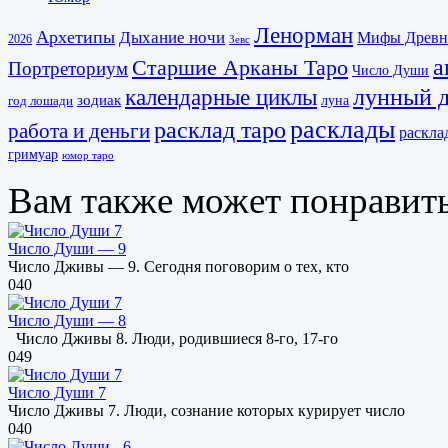
Ленорман
Архетипы
Дыхание ночи
Мифы Древн
2026
Зевс
а
Старшие Арканы Таро
Портреториум
Число Души
календарные циклы
лунный 
зодиак
луна
год лошади
расклады
расклад таро
работа и деньги
раскла
гримуар
юмор таро
Вам также может понравит
Число Души — 9
Число Дживы — 9. Сегодня поговорим о тех, кто
0
40
Число Души — 8
Число Дживы 8. Люди, родившиеся 8-го, 17-го
0
49
Число Души 7
Число Дживы 7. Люди, сознание которых курирует число
0
40