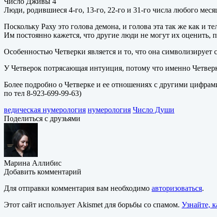
Число Дживы 4
Люди, родившиеся 4-го, 13-го, 22-го и 31-го числа любого меся
Поскольку Раху это голова демона, и голова эта так же как и 
Им постоянно кажется, что другие люди не могут их оценить, 
Особенностью Четверки является и то, что она символизирует
У Четверок потрясающая интуиция, потому что именно Четверк
Более подробно о Четверке и ее отношениях с другими цифрам
по тел 8-923-699-99-63)
ведическая нумерология
нумерология
Число Души
Поделиться с друзьями
Марина Аллибис
Добавить комментарий
Для отправки комментария вам необходимо
авторизоваться
.
Этот сайт использует Akismet для борьбы со спамом.
Узнайте, 