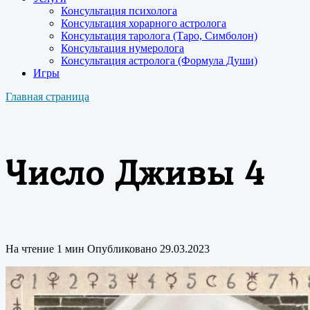
Консультация психолога
Консультация хорарного астролога
Консультация таролога (Таро, Симболон)
Консультация нумеролога
Консультация астролога (Формула Души)
Игры
Главная страница
Число Дживы 4
На чтение
1 мин
Опубликовано
29.03.2023