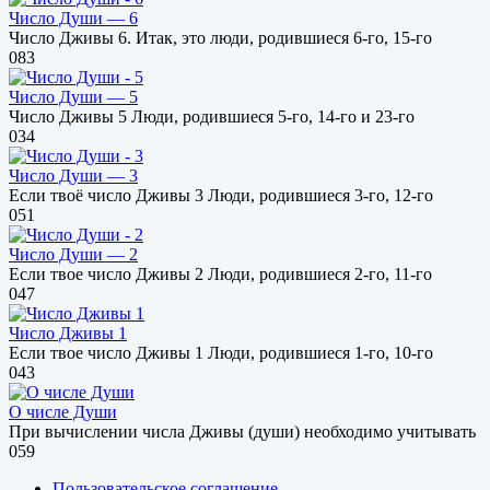
Число Души — 6
Число Дживы 6. Итак, это люди, родившиеся 6-го, 15-го
0
83
Число Души — 5
Число Дживы 5 Люди, родившиеся 5-го, 14-го и 23-го
0
34
Число Души — 3
Если твоё число Дживы 3 Люди, родившиеся 3-го, 12-го
0
51
Число Души — 2
Если твое число Дживы 2 Люди, родившиеся 2-го, 11-го
0
47
Число Дживы 1
Если твое число Дживы 1 Люди, родившиеся 1-го, 10-го
0
43
О числе Души
При вычислении числа Дживы (души) необходимо учитывать
0
59
Пользовательское соглашение