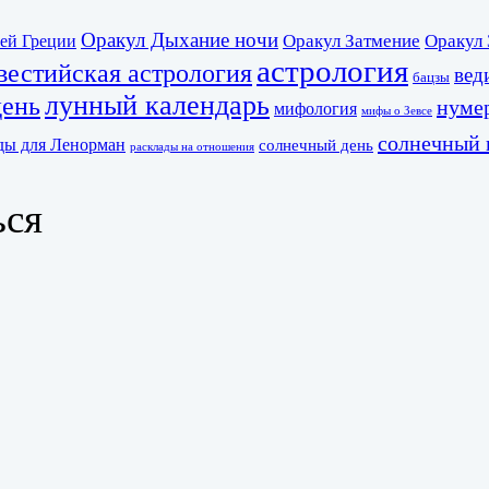
Оракул Дыхание ночи
Оракул Затмение
Оракул 
ей Греции
астрология
вестийская астрология
вед
бацзы
лунный календарь
день
нуме
мифология
мифы о Зевсе
солнечный 
ды для Ленорман
солнечный день
расклады на отношения
ься