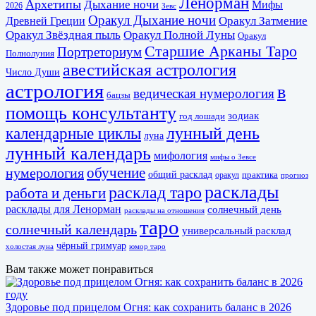
Ленорман
Архетипы
Дыхание ночи
Мифы
2026
Зевс
Оракул Дыхание ночи
Оракул Затмение
Древней Греции
Оракул Звёздная пыль
Оракул Полной Луны
Оракул
Старшие Арканы Таро
Портреториум
Полнолуния
авестийская астрология
Число Души
астрология
в
ведическая нумерология
бацзы
помощь консультанту
зодиак
год лошади
календарные циклы
лунный день
луна
лунный календарь
мифология
мифы о Зевсе
обучение
нумерология
общий расклад
практика
оракул
прогноз
расклады
расклад таро
работа и деньги
расклады для Ленорман
солнечный день
расклады на отношения
таро
солнечный календарь
универсальный расклад
чёрный гримуар
холостая луна
юмор таро
Вам также может понравиться
Здоровье под прицелом Огня: как сохранить баланс в 2026