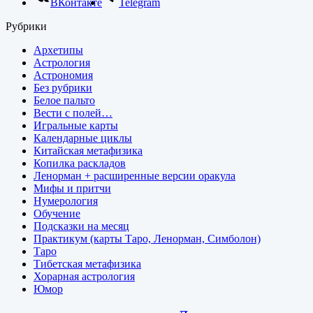
ВКонтакте
Telegram
Рубрики
Архетипы
Астрология
Астрономия
Без рубрики
Белое пальто
Вести с полей…
Игральные карты
Календарные циклы
Китайская метафизика
Копилка раскладов
Ленорман + расширенные версии оракула
Мифы и притчи
Нумерология
Обучение
Подсказки на месяц
Практикум (карты Таро, Ленорман, Симболон)
Таро
Тибетская метафизика
Хорарная астрология
Юмор