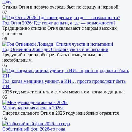
году
Стихия Огня в первую очередь бьет по сердцу и нервной
0
7
Год Огня 2026: Где горят деньги, а где — возможности?
Традиционно стихию Огня связывают с миром высоких
финансов
0
6
Год Огненной Лошади: Стихия чувств и испытаний
Грядущий период обещает быть насыщенным, но
нестабильным.
0
5
Год, когда медицина удивит, а ИИ… просто продолжит быть
ИИ.
2026 год может стать тем самым моментом, когда медицина
0
5
Международная арена в 2026г
Энергия сильного Огня в 2026 году неизбежно отразится
0
6
Событийный фон 2026-го года