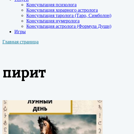
Консультация психолога
Консультация хорарного астролога
Консультация таролога (Таро, Симболон)
Консультация нумеролога
Консультация астролога (Формула Души)
Игры
Главная страница
пирит