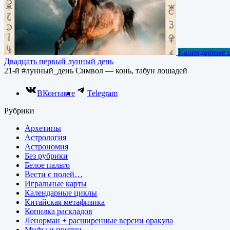
Календарные 
Двадцать первый лунный день
21-й #лунный_день Символ — конь, табун лошадей
ВКонтакте
Telegram
Рубрики
Архетипы
Астрология
Астрономия
Без рубрики
Белое пальто
Вести с полей…
Игральные карты
Календарные циклы
Китайская метафизика
Копилка раскладов
Ленорман + расширенные версии оракула
Мифы и притчи